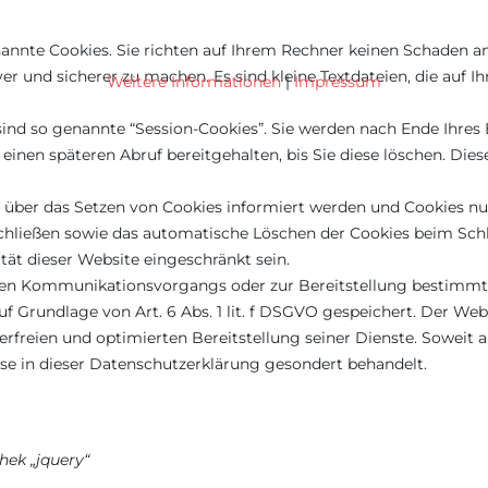
annte Cookies. Sie richten auf Ihrem Rechner keinen Schaden an
ver und sicherer zu machen. Es sind kleine Textdateien, die auf
Weitere Informationen
|
Impressum
ind so genannte “Session-Cookies”. Sie werden nach Ende Ihres
einen späteren Abruf bereitgehalten, bis Sie diese löschen. Die
ie über das Setzen von Cookies informiert werden und Cookies nu
chließen sowie das automatische Löschen der Cookies beim Schl
tät dieser Website eingeschränkt sein.
hen Kommunikationsvorgangs oder zur Bereitstellung bestimmte
f Grundlage von Art. 6 Abs. 1 lit. f DSGVO gespeichert. Der Webs
rfreien und optimierten Bereitstellung seiner Dienste. Soweit a
ese in dieser Datenschutzerklärung gesondert behandelt.
hek „jquery“