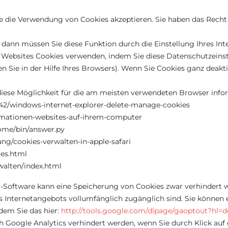
sie die Verwendung von Cookies akzeptieren. Sie haben das Recht
ann müssen Sie diese Funktion durch die Einstellung Ihres Inte
e Websites Cookies verwenden, indem Sie diese Datenschutzeinst
 Sie in der Hilfe Ihres Browsers). Wenn Sie Cookies ganz deakti
diese Möglichkeit für die am meisten verwendeten Browser info
442/windows-internet-explorer-delete-manage-cookies
formationen-websites-auf-ihrem-computer
me/bin/answer.py
ung/cookies-verwalten-in-apple-safari
ies.html
walten/index.html
-Software kann eine Speicherung von Cookies zwar verhindert 
s Internetangebots vollumfänglich zugänglich sind. Sie können 
dem Sie das hier:
http://tools.google.com/dlpage/gaoptout?hl=d
h Google Analytics verhindert werden, wenn Sie durch Klick auf 