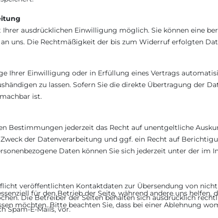
eitung
hrer ausdrücklichen Einwilligung möglich. Sie können eine berei
l an uns. Die Rechtmäßigkeit der bis zum Widerruf erfolgten Da
e Ihrer Einwilligung oder in Erfüllung eines Vertrags automatisie
ändigen zu lassen. Sofern Sie die direkte Übertragung der Da
 machbar ist.
en Bestimmungen jederzeit das Recht auf unentgeltliche Ausku
Zweck der Datenverarbeitung und ggf. ein Recht auf Berichtigu
rsonenbezogene Daten können Sie sich jederzeit unter der im
cht veröffentlichten Kontaktdaten zur Übersendung von nicht
ssenziell für den Betrieb der Seite, während andere uns helfen,
hen. Die Betreiber der Seiten behalten sich ausdrücklich rechtl
assen möchten. Bitte beachten Sie, dass bei einer Ablehnung wom
h Spam-E-Mails, vor.