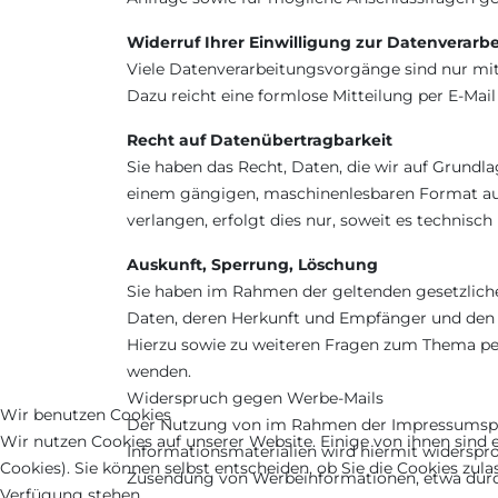
Widerruf Ihrer Einwilligung zur Datenverarb
Viele Datenverarbeitungsvorgänge sind nur mit I
Dazu reicht eine formlose Mitteilung per E-Mai
Recht auf Datenübertragbarkeit
Sie haben das Recht, Daten, die wir auf Grundlag
einem gängigen, maschinenlesbaren Format aush
verlangen, erfolgt dies nur, soweit es technisch
Auskunft, Sperrung, Löschung
Sie haben im Rahmen der geltenden gesetzlich
Daten, deren Herkunft und Empfänger und den 
Hierzu sowie zu weiteren Fragen zum Thema pe
wenden.
Widerspruch gegen Werbe-Mails
Wir benutzen Cookies
Der Nutzung von im Rahmen der Impressumspfli
Wir nutzen Cookies auf unserer Website. Einige von ihnen sind e
Informationsmaterialien wird hiermit widersproc
Cookies). Sie können selbst entscheiden, ob Sie die Cookies zul
Zusendung von Werbeinformationen, etwa durc
Verfügung stehen.