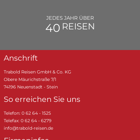
JEDES JAHR ÜBER
50
REISEN
Anschrift
Trabold Reisen GmbH & Co. KG
Obere Mäurichstraße 7/1
74196 Neuenstadt - Stein
So erreichen Sie uns
Telefon: 0 62 64 - 1525
Telefax: 0 62 64 - 6279
info@trabold-reisen.de